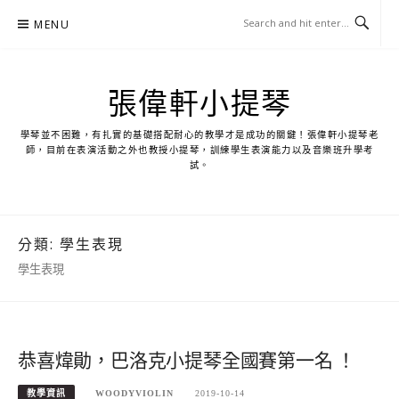
Skip
MENU
to
content
張偉軒小提琴
學琴並不困難，有扎實的基礎搭配耐心的教學才是成功的關鍵！張偉軒小提琴老
師，目前在表演活動之外也教授小提琴，訓練學生表演能力以及音樂班升學考
試。
分類:
學生表現
學生表現
恭喜煒勛，巴洛克小提琴全國賽第一名 ！
教學資訊
WOODYVIOLIN
2019-10-14