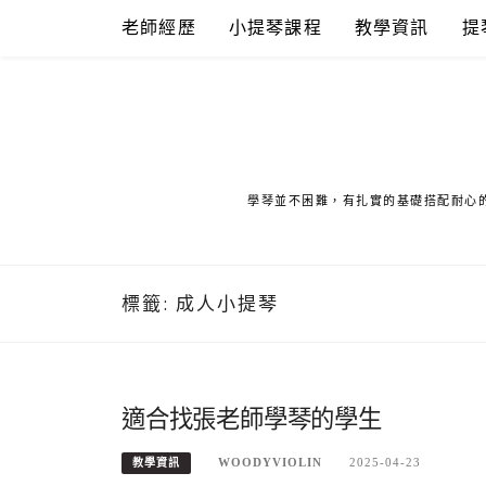
Skip
老師經歷
小提琴課程
教學資訊
提
to
content
學琴並不困難，有扎實的基礎搭配耐心
標籤:
成人小提琴
適合找張老師學琴的學生
WOODYVIOLIN
2025-04-23
教學資訊