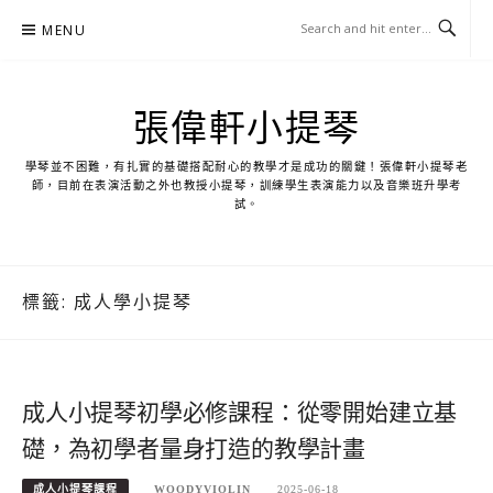
Skip
MENU
to
content
張偉軒小提琴
學琴並不困難，有扎實的基礎搭配耐心的教學才是成功的關鍵！張偉軒小提琴老
師，目前在表演活動之外也教授小提琴，訓練學生表演能力以及音樂班升學考
試。
標籤:
成人學小提琴
成人小提琴初學必修課程：從零開始建立基
礎，為初學者量身打造的教學計畫
成人小提琴課程
WOODYVIOLIN
2025-06-18