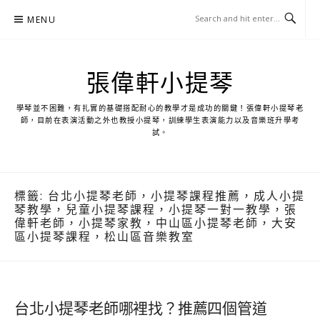
Skip
MENU
to
content
張偉軒小提琴
學琴並不困難，有扎實的基礎搭配耐心的教學才是成功的關鍵！張偉軒小提琴老
師，目前在表演活動之外也教授小提琴，訓練學生表演能力以及音樂班升學考
試。
標籤:
台北小提琴老師，小提琴課程推薦，成人小提
琴教學，兒童小提琴課程，小提琴一對一教學，張
偉軒老師，小提琴家教，中山區小提琴老師，大安
區小提琴課程，松山區音樂教室
台北小提琴老師哪裡找？推薦四個管道