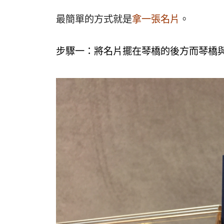
最簡單的方式就是
拿一張名片
。
步驟一：將名片擺在琴橋的後方而琴橋與