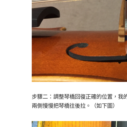
步驟二：調整琴橋回復正確的位置，我
兩側慢慢把琴橋往後拉。（如下圖）