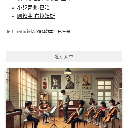
小步舞曲-巴哈
圓舞曲-布拉姆斯
Posted in
篠崎小提琴教本/二冊/三冊
近期文章