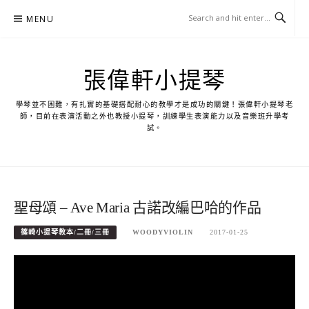
Skip
MENU
to
content
張偉軒小提琴
學琴並不困難，有扎實的基礎搭配耐心的教學才是成功的關鍵！張偉軒小提琴老
師，目前在表演活動之外也教授小提琴，訓練學生表演能力以及音樂班升學考
試。
聖母頌 – Ave Maria 古諾改編巴哈的作品
篠崎小提琴教本/二冊/三冊
WOODYVIOLIN
2017-01-25